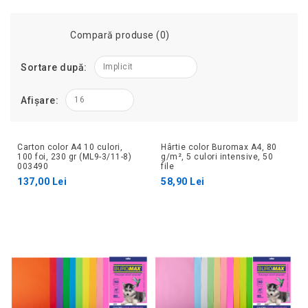
Compară produse (0)
Sortare după:
Implicit
Afișare:
16
Carton color A4 10 culori,
Hârtie color Buromax A4, 80
100 foi, 230 gr (ML9-3/11-8)
g/m², 5 culori intensive, 50
003490
file
137,00 Lei
58,90 Lei