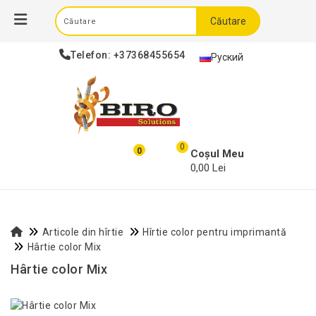
Căutare
Telefon:
+37368455654
Руский
0
0
Coșul Meu
0,00 Lei
Articole din hîrtie
Hîrtie color pentru imprimantă
Hârtie color Mix
Hârtie color Mix