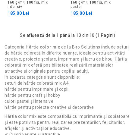
160 g/m², 100 foi, mix
160 g/m², 100 foi, mix
intensiv
pastel
185,00 Lei
185,00 Lei
Se afişează de la 1 până la 10 din 10 (1 Pagini)
Categoria
Hârtie color mix
de la
Biro Solutions
include seturi
de hârtie colorată în diferite nuanțe, ideale pentru activități
creative, proiecte școlare, imprimare și lucru de birou. Hârtia
colorată mix oferă posibilitatea realizării materialelor
atractive și originale pentru copii și adulți.
În această categorie sunt disponibile:
seturi de hârtie colorată mix A4
hârtie pentru imprimare și copii
hârtie pentru craft și hobby
culori pastel și intensive
hârtie pentru proiecte creative și decorative
Hârtia color mix este compatibilă cu imprimante și copiatoare
și este potrivită pentru realizarea prezentărilor, felicitărilor,
afișelor și activităților educative.
✔ Culori variate și atractive