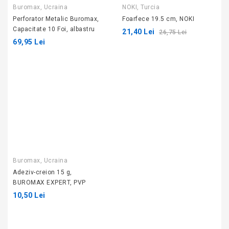
Buromax, Ucraina
NOKI, Turcia
20%
Perforator Metalic Buromax,
Foarfece 19.5 cm, NOKI
Capacitate 10 Foi, albastru
21,40 Lei
26,75 Lei
69,95 Lei
Buromax, Ucraina
Adeziv-creion 15 g,
BUROMAX EXPERT, PVP
10,50 Lei