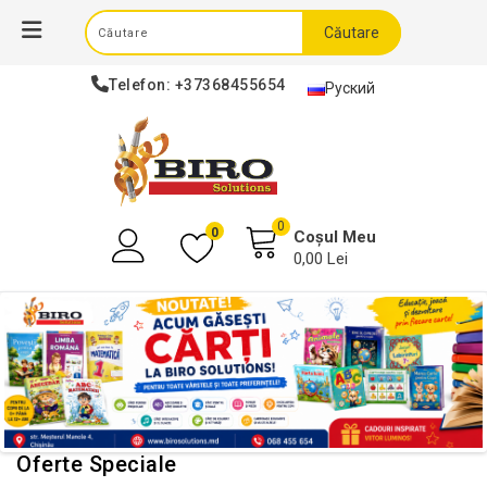
Căutare
Telefon:
+37368455654
Руский
0
0
Coșul Meu
0,00 Lei
Oferte Speciale