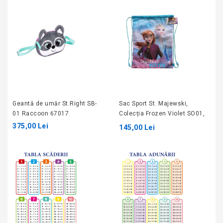
Geantă de umăr St.Right SB-
Sac Sport St. Majewski,
01 Raccoon 67017
Colecția Frozen Violet SO01,
43 × 34 cm
375,00 Lei
145,00 Lei