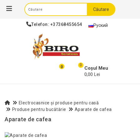
Căutare
Telefon:
+37368455654
Руский
0
0
Coșul Meu
0,00 Lei
Electrocasnice și produse pentru casă
Produse pentru bucătărie
Aparate de cafea
Aparate de cafea