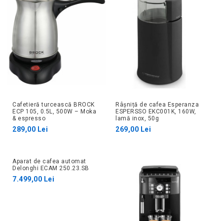
Cafetieră turcească BROCK
Râșniță de cafea Esperanza
ECP 105, 0.5L, 500W – Moka
ESPERSSO EKC001K, 160W,
& espresso
lamă inox, 50g
289,00 Lei
269,00 Lei
Aparat de cafea automat
Delonghi ECAM 250.23.SB
7.499,00 Lei