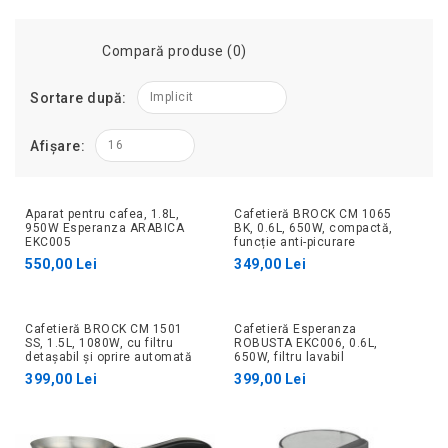
Compară produse (0)
Sortare după:
Implicit
Afișare:
16
Aparat pentru cafea, 1.8L,
Cafetieră BROCK CM 1065
950W Esperanza ARABICA
BK, 0.6L, 650W, compactă,
EKC005
funcție anti-picurare
550,00 Lei
349,00 Lei
Cafetieră BROCK CM 1501
Cafetieră Esperanza
SS, 1.5L, 1080W, cu filtru
ROBUSTA EKC006, 0.6L,
detașabil și oprire automată
650W, filtru lavabil
399,00 Lei
399,00 Lei