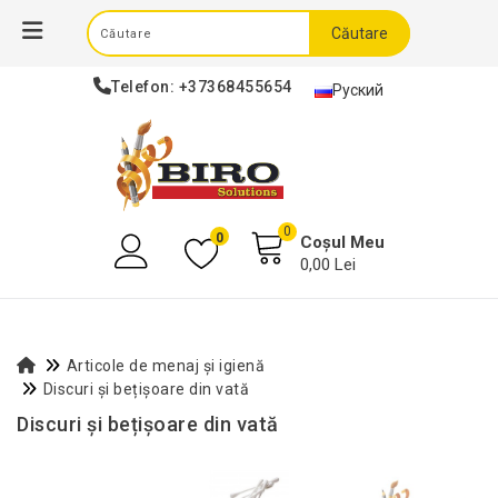
Căutare
Telefon:
+37368455654
Руский
0
0
Coșul Meu
0,00 Lei
Articole de menaj și igienă
Discuri și bețișoare din vată
Discuri și bețișoare din vată