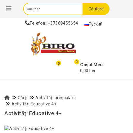
Căutare
Telefon:
+37368455654
Руский
0
0
Coșul Meu
0,00 Lei
Cărți
Activități preșcolare
Activități Educative 4+
Activități Educative 4+