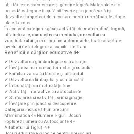
abilitățile de comunicare și gândire logică. Materialele din
această categorie îi ajută să învețe prin joacă și să își
dezvolte competențele necesare pentru următoarele etape
ale educației.
În această categorie găsiți activități de
matematică, logică,
alfabetizare, cunoașterea mediului, dezvoltarea
vocabularului și exerciții cu autocolante
, toate adaptate
nivelului de înțelegere al copiilor de 4 ani.
Beneficiile cărților educative 4+:
✔ Dezvoltarea gândirii logice și a atenției
✔ Învățarea numerelor, formelor și culorilor
✔ Familiarizarea cu literele și alfabetul
✔ Dezvoltarea limbajului și comunicării
✔ Îmbunătățirea motricității fine
✔ Activități interactive cu autocolante
✔ Stimularea creativității și imaginației
✔ Învățare prin joacă și descoperire
Categoria include titluri precum:
Mamimatica 4+ Numere. Figuri. Jocuri
Explorez Lumea cu Autocolante 4+
Alfabetul lui Tigruț. 4+
Jocuri educative și logice pentru preșcolari