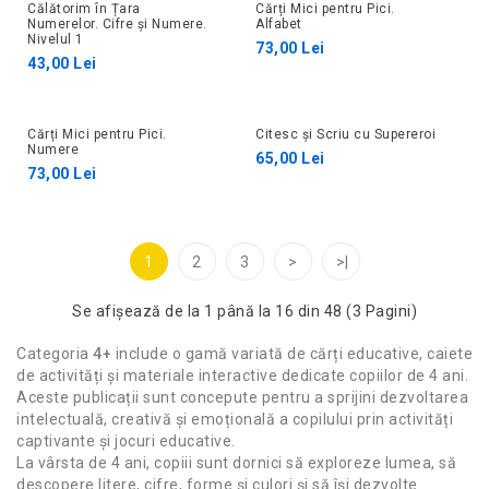
Călătorim în Țara
Cărți Mici pentru Pici.
Numerelor. Cifre și Numere.
Alfabet
Nivelul 1
73,00 Lei
43,00 Lei
Cărți Mici pentru Pici.
Citesc și Scriu cu Supereroi
Numere
65,00 Lei
73,00 Lei
1
2
3
>
>|
Se afişează de la 1 până la 16 din 48 (3 Pagini)
Categoria
4+
include o gamă variată de cărți educative, caiete
de activități și materiale interactive dedicate copiilor de 4 ani.
Aceste publicații sunt concepute pentru a sprijini dezvoltarea
intelectuală, creativă și emoțională a copilului prin activități
captivante și jocuri educative.
La vârsta de 4 ani, copiii sunt dornici să exploreze lumea, să
descopere litere, cifre, forme și culori și să își dezvolte