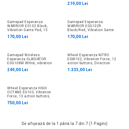
buttons, 2 sticks,
219,00 Lei
Ergonomic design, 2 modes
(analog and digital), Soft
sweat-resista
Gamepad Esperanza
Gamepad Esperanza
WARRIOR EG102 Black,
WARRIOR EGG102R
Vibration Game Pad, 15
Black/Red, Vibration Game
buttons, 2 sticks,
Pad, 15 buttons, 2 sticks,
170,00 Lei
170,00 Lei
Ergonomic design, 2 modes
Ergonomic design, 2 modes
(analog and digital), Soft
(analog and digital), Soft
sweat-resistant
sweat-res
Gamepad Wireless
Wheel Esperanza NITRO
Esperanza GLADIATOR
EGW102, Vibration Force, 12
EGG108W White, vibration
action buttons, Direction
Game Pad, 16 buttons, 2
trigger, Digital paddles,
249,00 Lei
1.333,00 Lei
sticks, Ergonomic design, 2
Rotation 270 degrees, for
modes (analog and digital),
PC/PSX/PS2/PS3, USB,
Soft sw
Wheel Esperanza HIGH
OCTANE EG103, Vibration
Force, 13 action buttons,
Directional keypad, Rotation
750,00 Lei
180 degrees, for
PC/PSX/PS2/PS3, USB,
Black/Red
Se afişează de la 1 până la 7 din 7 (1 Pagini)