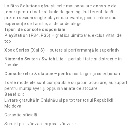
La
Biro Solutions
găsești cele mai populare
console de
jocuri
pentru toate stilurile de gaming. Indiferent dacă
preferi sesiuni single-player captivante, jocuri online sau
experiențe de familie, ai de unde alege:
Tipuri de console disponibile:
PlayStation (PS4, PS5)
– grafică uimitoare, exclusivități de
top
Xbox Series (X și S)
– putere și performanță la superlativ
Nintendo Switch / Switch Lite
– portabilitate și distracție în
familie
Console retro & clasice
– pentru nostalgici și colecționari
Toate modelele sunt compatibile cu jocuri populare, au suport
pentru multiplayer și opțiuni variate de stocare.
Beneficii:
Livrare gratuită în Chișinău și pe tot teritoriul Republicii
Moldova
Garantie oficială
Suport pre-vânzare și post-vânzare