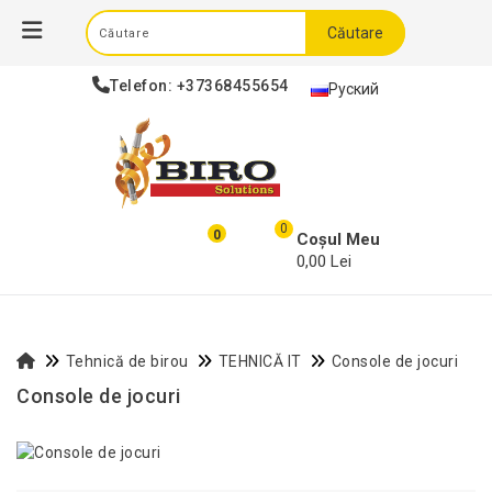
Căutare
Telefon:
+37368455654
Руский
0
0
Coșul Meu
0,00 Lei
Tehnică de birou
TEHNICĂ IT
Console de jocuri
Console de jocuri