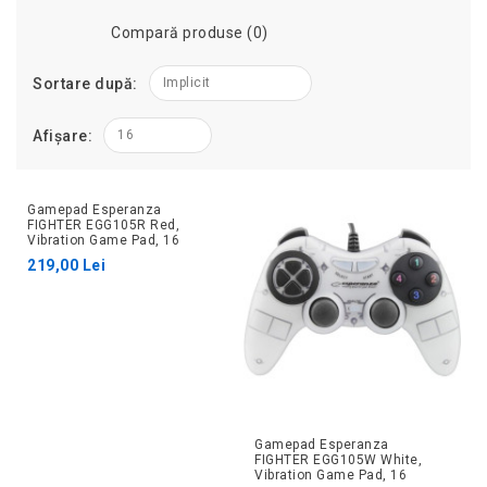
Compară produse (0)
Sortare după:
Implicit
Afișare:
16
Gamepad Esperanza
FIGHTER EGG105R Red,
Vibration Game Pad, 16
buttons, 2 sticks,
219,00 Lei
Ergonomic design, 2 modes
(analog and digital), Soft
sweat-resistant
Gamepad Esperanza
FIGHTER EGG105W White,
Vibration Game Pad, 16