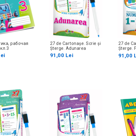
ика, рабочая
27 de Cartonașe. Scrie și
27 de Ca
кл.3
Șterge. Adunarea
Șterge. 
Descomp
ei
91,00 Lei
91,00 