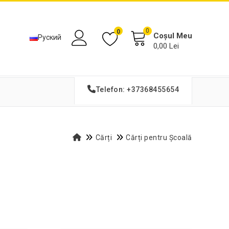
0
0
Coșul Meu
Руский
0,00 Lei
Telefon: +37368455654
Cărți
Cărți pentru Școală