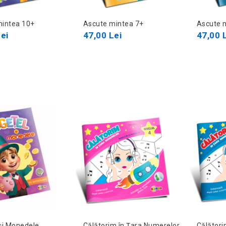
mintea 10+
Ascute mintea 7+
Ascute 
ei
47,00 Lei
47,00 
și Monedele
Călătorim în Țara Numerelor.
Călători