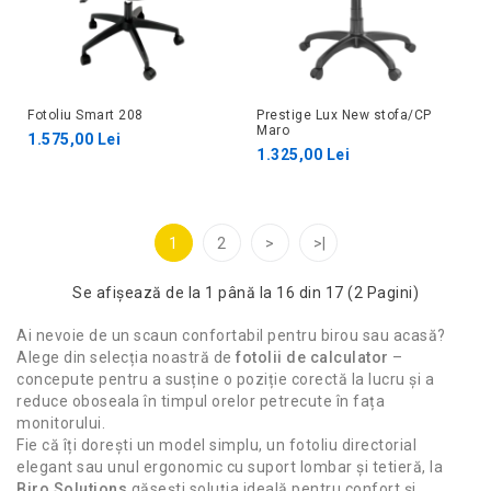
Fotoliu Smart 208
Prestige Lux New stofa/CP
Maro
1.575,00 Lei
1.325,00 Lei
1
2
>
>|
Se afişează de la 1 până la 16 din 17 (2 Pagini)
Ai nevoie de un scaun confortabil pentru birou sau acasă?
Alege din selecția noastră de
fotolii de calculator
–
concepute pentru a susține o poziție corectă la lucru și a
reduce oboseala în timpul orelor petrecute în fața
monitorului.
Fie că îți dorești un model simplu, un fotoliu directorial
elegant sau unul ergonomic cu suport lombar și tetieră, la
Biro Solutions
găsești soluția ideală pentru confort și