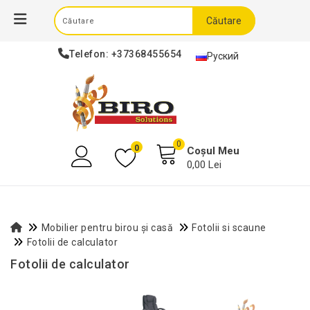
Căutare
Telefon:
+37368455654
Руский
0
0
Coșul Meu
0,00 Lei
Mobilier pentru birou și casă
Fotolii si scaune
Fotolii de calculator
Fotolii de calculator