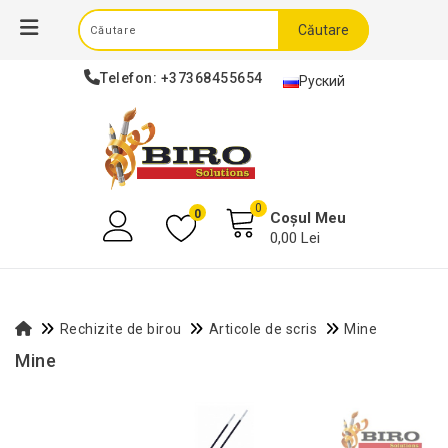
Căutare
Telefon:
+37368455654
Руский
0
0
Coșul Meu
0,00 Lei
Rechizite de birou
Articole de scris
Mine
Mine