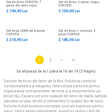
Set de birou FOROFIS, 7
Set de birou, 6 piese, negru,
piese din lemn maro
FOROFIS
2.749,90 Lei
3.150,00 Lei
Set birou LEMN de 8 piese
Set de birou + covoras, 6
FOROFIS
piese FORPUS
2.310,90 Lei
2.185,00 Lei
1
2
>
>|
Se afişează de la 1 până la 16 din 19 (2 Pagini)
Seturile de birou din lemn de la Biro Solutions combină
funcționalitatea și eleganța, fiind soluția perfectă pentru
organizarea instrumentelor de scris și a documentelor pe
biroul tău. Fiecare set este realizat din lemn de înaltă calitate,
aducând un plus de stil și rafinament în spațiul tău de lucru.
Seturile includ accesorii esențiale, precum suporturi pentru
pixuri, tăvițe pentru documente, suporturi pentru cărți de