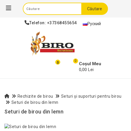
Căutare
Telefon:
+37368455654
Руский
0
0
Coșul Meu
0,00 Lei
Rechizite de birou
Seturi și suporturi pentru birou
Seturi de birou din lemn
Seturi de birou din lemn