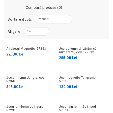
Compară produse (0)
Sortare după:
Implicit
Afișare:
16
Alfabetul Magnetic, 57263
Joc de lemn „Învățăm să
numărăm”, cod 57269v
225,00 Lei
255,00 Lei
Joc din lemn Jungle, cod
Joc magnetic Tangram,
57349
57315
315,00 Lei
139,00 Lei
Jocul din lemn cu figuri,
Jocul din lemn Golf, cod
57230
57364