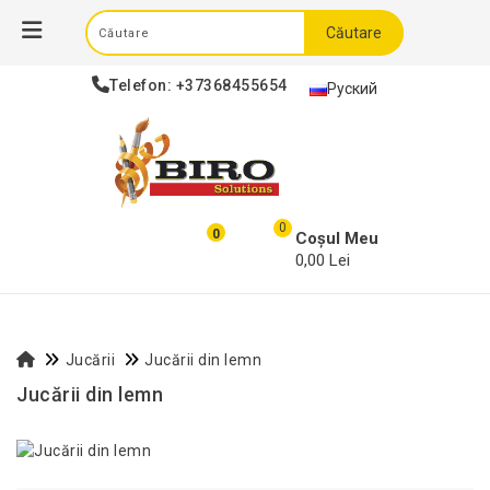
Căutare
Telefon:
+37368455654
Руский
0
0
Coșul Meu
0,00 Lei
Jucării
Jucării din lemn
Jucării din lemn