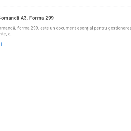
Comandă A3, Forma 299
omandă, forma 299, este un document esențial pentru gestionarea
te, c..
i