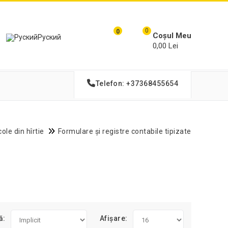
0
0
Coșul Meu
Руский
0,00 Lei
Telefon: +37368455654
cole din hîrtie
Formulare și registre contabile tipizate
ă:
Afișare: