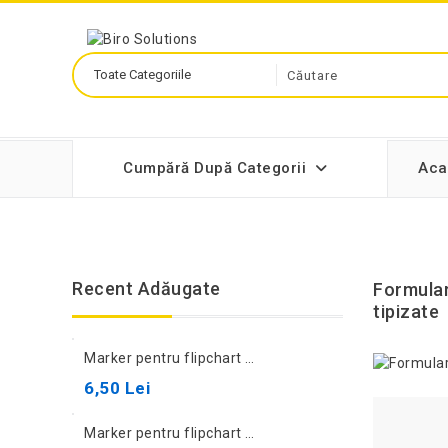
Cumpără După Categorii
Aca
Recent Adăugate
Formular
tipizate
Marker pentru flipchart Hi-Text 540SW, roșu
6,50 Lei
Marker pentru flipchart Hi-Text 540SW, albastru