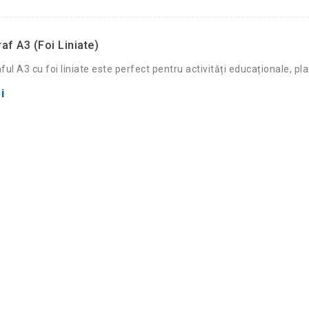
af A3 (foi Liniate)
ul A3 cu foi liniate este perfect pentru activități educaționale, plan
i