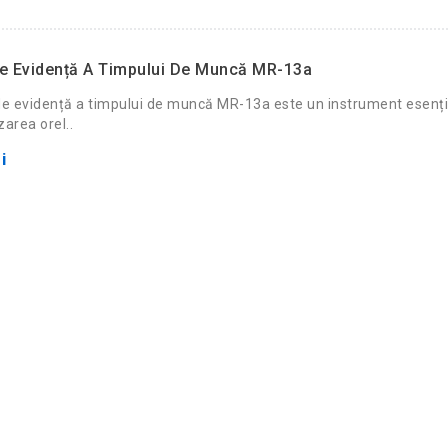
e Evidență A Timpului De Muncă MR-13a
de evidență a timpului de muncă MR-13a este un instrument esenți
zarea orel..
i