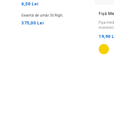
6,50 Lei
Fișă Me
Geantă de umăr St.Right SB-01 Raccoon 67017
375,00 Lei
Fișa med
monitoriz
19,90 L