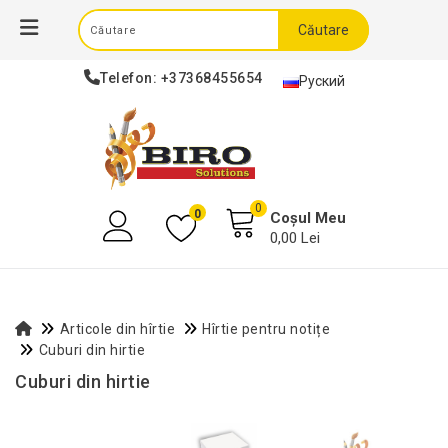
Căutare
Telefon:
+37368455654
Руский
0
0
Coșul Meu
0,00 Lei
Articole din hîrtie
Hîrtie pentru notițe
Cuburi din hirtie
Cuburi din hirtie