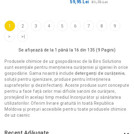
59,95 Lei
81,75 Lei
1
2
3
4
5
6
7
8
9
>
>|
Se afişează de la 1 până la 16 din 135 (9 Pagini)
Produsele chimice de uz gospodăresc de la Biro Solutions
sunt esențiale pentru menținerea curățeniei și igienei în orice
gospodărie. Gama noastră include
detergenți de curățenie
,
soluții pentru igienizare, produse pentru întreținerea
suprafețelor și dezinfectanți. Aceste produse sunt concepute
pentru a face față celor mai dificile sarcini de curățare,
protejând în același timp mediul înconjurător și sănătatea
utilizatorilor. Oferim livrare gratuită în toată Republica
Moldova și prețuri accesibile pentru toate produsele chimice
de uz casnic.
Recent Adăugate