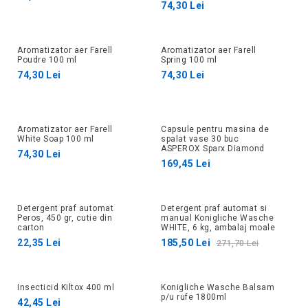
74,30 Lei
Aromatizator aer Farell
Aromatizator aer Farell
Poudre 100 ml
Spring 100 ml
74,30 Lei
74,30 Lei
Aromatizator aer Farell
Capsule pentru masina de
White Soap 100 ml
spalat vase 30 buc
ASPEROX Sparx Diamond
74,30 Lei
169,45 Lei
Detergent praf automat
Detergent praf automat si
32%
Peros, 450 gr, cutie din
manual Konigliche Wasche
carton
WHITE, 6 kg, ambalaj moale
22,35 Lei
185,50 Lei
271,70 Lei
Insecticid Kiltox 400 ml
Konigliche Wasche Balsam
27%
p/u rufe 1800ml
42,45 Lei