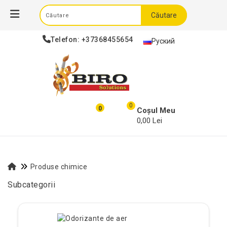
Căutare
Telefon:
+37368455654
Руский
0
0
Coșul Meu
0,00 Lei
Produse chimice
Subcategorii