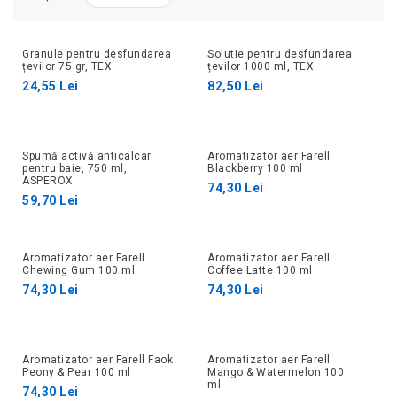
Granule pentru desfundarea
Solutie pentru desfundarea
țevilor 75 gr, TEX
țevilor 1000 ml, TEX
24,55 Lei
82,50 Lei
Spumă activă anticalcar
Aromatizator aer Farell
pentru baie, 750 ml,
Blackberry 100 ml
ASPEROX
74,30 Lei
59,70 Lei
Aromatizator aer Farell
Aromatizator aer Farell
Chewing Gum 100 ml
Coffee Latte 100 ml
74,30 Lei
74,30 Lei
Aromatizator aer Farell Faok
Aromatizator aer Farell
Peony & Pear 100 ml
Mango & Watermelon 100
ml
74,30 Lei