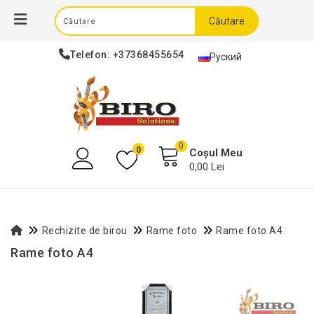
Căutare
Telefon:
+37368455654
Руский
0
0
Coșul Meu
0,00 Lei
Rechizite de birou
Rame foto
Rame foto A4
Rame foto A4