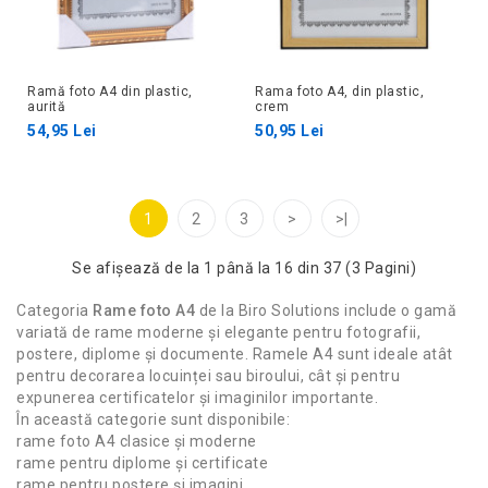
Ramă foto A4 din plastic,
Rama foto A4, din plastic,
aurită
crem
54,95 Lei
50,95 Lei
1
2
3
>
>|
Se afişează de la 1 până la 16 din 37 (3 Pagini)
Categoria
Rame foto A4
de la
Biro Solutions
include o gamă
variată de rame moderne și elegante pentru fotografii,
postere, diplome și documente. Ramele A4 sunt ideale atât
pentru decorarea locuinței sau biroului, cât și pentru
expunerea certificatelor și imaginilor importante.
În această categorie sunt disponibile:
rame foto A4 clasice și moderne
rame pentru diplome și certificate
rame pentru postere și imagini