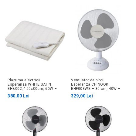
Plapuma electrică
Ventilator de birou
Esperanza WHITE SATIN
Esperanza CHINOOK
EHB002, 150x80cm, 60W –
EHF003WE – 30 cm, 40W –
Căldură și confort – Biro
3 viteze
380,00 Lei
329,00 Lei
Solutions