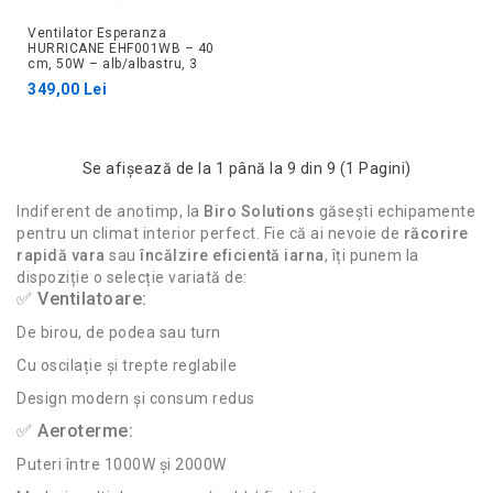
Ventilator Esperanza
HURRICANE EHF001WB – 40
cm, 50W – alb/albastru, 3
trepte
349,00 Lei
Se afişează de la 1 până la 9 din 9 (1 Pagini)
Indiferent de anotimp, la
Biro Solutions
găsești echipamente
pentru un climat interior perfect. Fie că ai nevoie de
răcorire
rapidă vara
sau
încălzire eficientă iarna
, îți punem la
dispoziție o selecție variată de:
✅ Ventilatoare:
De birou, de podea sau turn
Cu oscilație și trepte reglabile
Design modern și consum redus
✅ Aeroterme:
Puteri între 1000W și 2000W