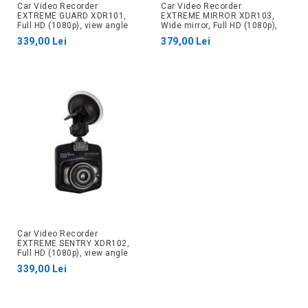
Car Video Recorder
Car Video Recorder
EXTREME GUARD XDR101,
EXTREME MIRROR XDR103,
Full HD (1080p), view angle
Wide mirror, Full HD (1080p),
120, LCD 2.4", motion
view angle 120, LCD 2.4",
339,00 Lei
379,00 Lei
detector, supports microSD
motion detector, supports
up to 32Gb, IR LED (Night
microSD up to 32Gb, IR
mod
Car Video Recorder
EXTREME SENTRY XDR102,
Full HD (1080p), view angle
120, LCD 2.4", motion
339,00 Lei
detector, supports microSD
up to 32Gb, IR LED (Night mo