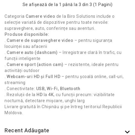
Se afişează de la 1 până la 3 din 3 (1 Pagini)
Categoria
Camere video
de la Biro Solutions include o
selecție variată de dispozitive pentru toate nevoile:
supraveghere, auto, conferințe sau aventuri.
Produse disponibile:
.
Camere de supraveghere video
– pentru siguranța
locuinței sau afacerii
.
Camere auto (dashcam)
– înregistrare clară în trafic, cu
funcții inteligente
.
Camere sport (action cam)
– rezistente, ideale pentru
activități outdoor
.
Webcam-uri HD și Full HD
– pentru școală online, call-uri,
streaming
. Conectivitate:
USB, Wi-Fi, Bluetooth
. Rezoluții de la
HD
la
4K
, cu funcții precum: vizibilitate
nocturnă, detectare mișcare, unghi larg
Livrare gratuită în Chișinău și pe întreg teritoriul Republicii
Moldova.
Recent Adăugate