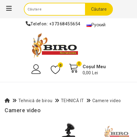
Căutare
Telefon:
+37368455654
Руский
0
0
Coșul Meu
0,00 Lei
Tehnică de birou
TEHNICĂ IT
Camere video
Camere video