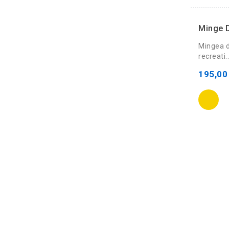
Minge D
Mingea d
recreati.
195,00