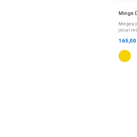
Minge D
Mingea d
jocuri rec
165,00