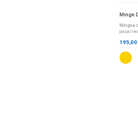
Minge D
Mingea d
jocuri rec
195,00