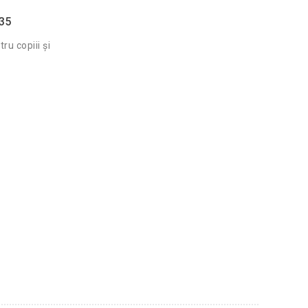
635
u copiii și