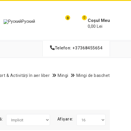
0
0
Coșul Meu
Руский
0,00 Lei
Telefon: +37368455654
rt & Activități în aer liber
Mingi
Mingi de baschet
ă:
Afișare: