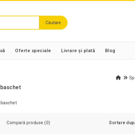
Căutare
să
Oferte speciale
Livrare și plată
Blog
Spo
 baschet
Compară produse (0)
Sortare dup