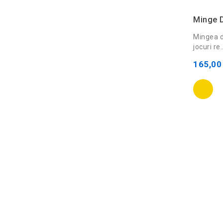
Minge D
Mingea d
jocuri re.
165,00