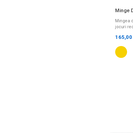
Minge D
Mingea d
jocuri rec
165,00