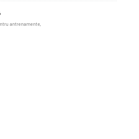
6
entru antrenamente,