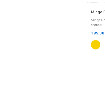
Minge D
Mingea d
recreat..
195,00