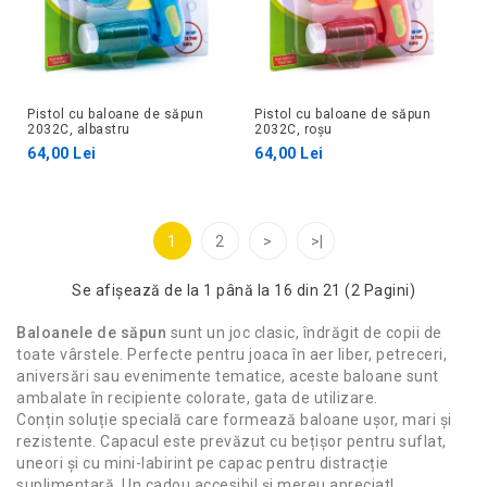
Pistol cu baloane de săpun
Pistol cu baloane de săpun
2032C, albastru
2032C, roșu
64,00 Lei
64,00 Lei
1
2
>
>|
Se afişează de la 1 până la 16 din 21 (2 Pagini)
Baloanele de săpun
sunt un joc clasic, îndrăgit de copii de
toate vârstele. Perfecte pentru joaca în aer liber, petreceri,
aniversări sau evenimente tematice, aceste baloane sunt
ambalate în recipiente colorate, gata de utilizare.
Conțin soluție specială care formează baloane ușor, mari și
rezistente. Capacul este prevăzut cu bețișor pentru suflat,
uneori și cu mini-labirint pe capac pentru distracție
suplimentară. Un cadou accesibil și mereu apreciat!