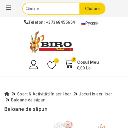
Căutare
Telefon:
+37368455654
Руский
0
0
Coșul Meu
0,00 Lei
Sport & Activități în aer liber
Jocuri în aer liber
Baloane de săpun
Baloane de săpun