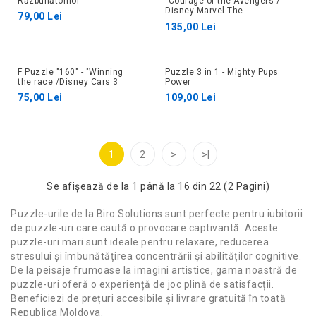
Răzbunătorilor
"Courage of the Avengers /
Disney Marvel The
79,00 Lei
Avengers
135,00 Lei
F Puzzle "160" - "Winning
Puzzle 3 in 1 - Mighty Pups
the race /Disney Cars 3
Power
75,00 Lei
109,00 Lei
1
2
>
>|
Se afişează de la 1 până la 16 din 22 (2 Pagini)
Puzzle-urile de la Biro Solutions sunt perfecte pentru iubitorii
de puzzle-uri care caută o provocare captivantă. Aceste
puzzle-uri mari sunt ideale pentru relaxare, reducerea
stresului și îmbunătățirea concentrării și abilităților cognitive.
De la peisaje frumoase la imagini artistice, gama noastră de
puzzle-uri oferă o experiență de joc plină de satisfacții.
Beneficiezi de prețuri accesibile și livrare gratuită în toată
Republica Moldova.