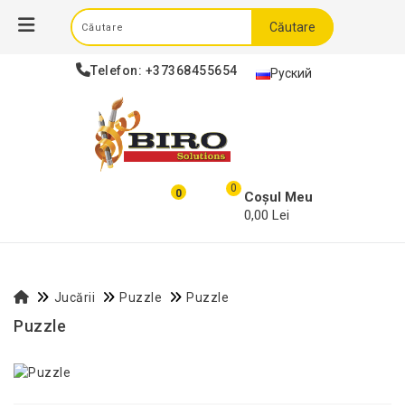
Căutare
Telefon:
+37368455654
Руский
0
0
Coșul Meu
0,00 Lei
Jucării
Puzzle
Puzzle
Puzzle