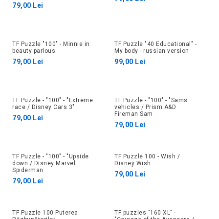
79,00 Lei
TF Puzzle "100" - Minnie in
TF Puzzle "40 Educational" -
beauty parlous
My body - russian version
79,00 Lei
99,00 Lei
TF Puzzle - "100" - "Extreme
TF Puzzle - "100" - "Sams
race / Disney Cars 3"
vehicles / Prism A&D
Fireman Sam
79,00 Lei
79,00 Lei
TF Puzzle - "100" - "Upside
TF Puzzle 100 - Wish /
down / Disney Marvel
Disney Wish
Spiderman
79,00 Lei
79,00 Lei
TF Puzzle 100 Puterea
TF puzzles "160 XL" -