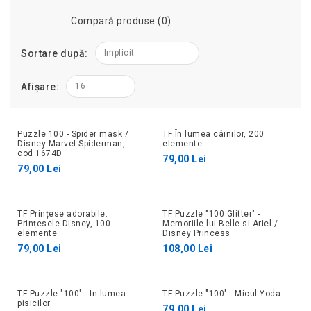
Compară produse (0)
Sortare după:
Implicit
Afișare:
16
Puzzle 100 - Spider mask /
TF În lumea câinilor, 200
Disney Marvel Spiderman,
elemente
cod 1674D
79,00 Lei
79,00 Lei
TF Prințese adorabile.
TF Puzzle "100 Glitter" -
Prințesele Disney, 100
Memoriile lui Belle si Ariel /
elemente
Disney Princess
79,00 Lei
108,00 Lei
TF Puzzle "100" - In lumea
TF Puzzle "100" - Micul Yoda
pisicilor
79,00 Lei