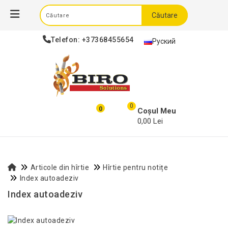
Căutare
Telefon:
+37368455654
Руский
0
0
Coșul Meu
0,00 Lei
Articole din hîrtie
Hîrtie pentru notițe
Index autoadeziv
Index autoadeziv