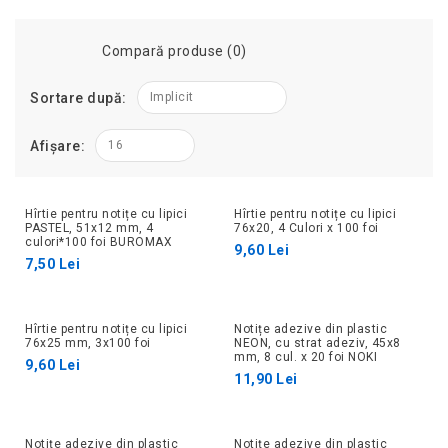
Compară produse (0)
Sortare după:
Implicit
Afișare:
16
Hîrtie pentru notițe cu lipici
Hîrtie pentru notițe cu lipici
PASTEL, 51x12 mm, 4
76x20, 4 Culori x 100 foi
culori*100 foi BUROMAX
9,60 Lei
7,50 Lei
Hîrtie pentru notițe cu lipici
Notițe adezive din plastic
76x25 mm, 3x100 foi
NEON, cu strat adeziv, 45x8
mm, 8 cul. x 20 foi NOKI
9,60 Lei
11,90 Lei
Notițe adezive din plastic
Notițe adezive din plastic