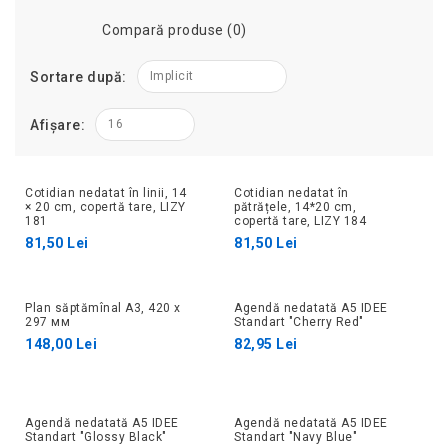
Compară produse (0)
Sortare după:
Implicit
Afișare:
16
Cotidian nedatat în linii, 14
Cotidian nedatat în
× 20 cm, copertă tare, LIZY
pătrățele, 14*20 cm,
181
copertă tare, LIZY 184
81,50 Lei
81,50 Lei
Plan săptămînal A3, 420 х
Agendă nedatată А5 IDEE
297 мм
Standart "Cherry Red"
148,00 Lei
82,95 Lei
Agendă nedatată А5 IDEE
Agendă nedatată А5 IDEE
Standart "Glossy Black"
Standart "Navy Blue"