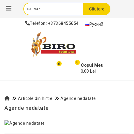
Căutare
Telefon:
+37368455654
Руский
0
0
Coșul Meu
0,00 Lei
Articole din hîrtie
Agende nedatate
Agende nedatate