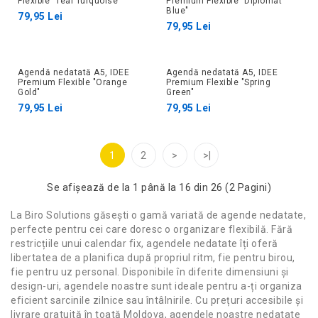
Flexible "Teal Turquoise"
Premium Flexible "Diplomat
Blue"
79,95 Lei
79,95 Lei
Agendă nedatată A5, IDEE
Agendă nedatată A5, IDEE
Premium Flexible "Orange
Premium Flexible "Spring
Gold"
Green"
79,95 Lei
79,95 Lei
1
2
>
>|
Se afişează de la 1 până la 16 din 26 (2 Pagini)
La Biro Solutions găsești o gamă variată de agende nedatate,
perfecte pentru cei care doresc o organizare flexibilă. Fără
restricțiile unui calendar fix, agendele nedatate îți oferă
libertatea de a planifica după propriul ritm, fie pentru birou,
fie pentru uz personal. Disponibile în diferite dimensiuni și
design-uri, agendele noastre sunt ideale pentru a-ți organiza
eficient sarcinile zilnice sau întâlnirile. Cu prețuri accesibile și
livrare gratuită în toată Moldova, agendele noastre nedatate