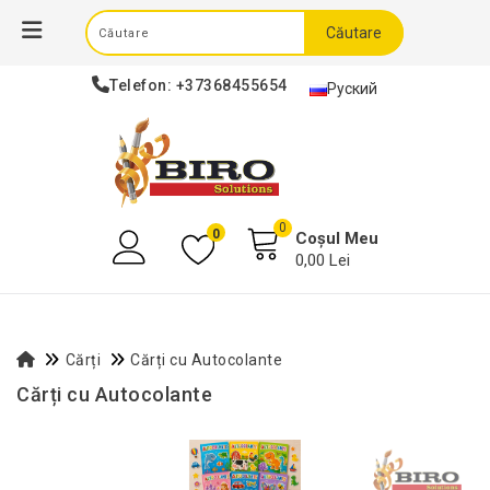
Căutare
Telefon:
+37368455654
Руский
0
0
Coșul Meu
0,00 Lei
Cărți
Cărți cu Autocolante
Cărți cu Autocolante