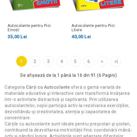
Autocolante pentru Pici:
Autocolante pentru Pici:
Emoții
Litere
35,00 Lei
40,00 Lei
1
2
3
4
5
6
>
>|
Se afişează de la 1 până la 16 din 91 (6 Pagini)
Categoria
Cărți cu Autocolante
oferă o gamă variată de
materiale educative și interactive care transformă învățarea
într-o activitate distractivă și captivantă. Prin utilizarea
autocolantelor, copiii participă activ la rezolvarea exercițiilor,
dezvoltându-și creativitatea, atenția și capacitatea de
concentrare.
Cărțile cu autocolante sunt ideale pentru preșcolari și școlari,
contribuind la dezvoltarea motricității fine, coordonării mână-
ochi și gândirii logice. Activitățile sunt adaptate diferitelor