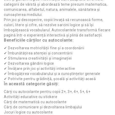
categorii de vârstă și abordează teme precum matematica,
comunicarea, alfabetul, natura, animalele, sănătatea și
cunoașterea mediului.
Prin joc și descoperire, copiii învață să recunoască forme,
culori, litere și cifre, să rezolve sarcini logice și să își
îmbogățească vocabularul. Autocolantele transformă fiecare
pagină într-o experiență interactivă și plină de satisfacții.
Beneficiile cărților cu autocolante:
✔ Dezvoltarea motricității fine și a coordonării
✔ Îmbunătățirea atenției și concentrării
✔ Stimularea creativității și imaginației
✔ Dezvoltarea gândirii logice
✔ Învățare prin joc și activități interactive
✔ Îmbogățirea vocabularului și a cunoștințelor generale
✔ Potrivite pentru grădiniță, școală și activități acasă
În această categorie găsiți:
Cărți cu autocolante pentru copii 2+, 3+, 4+, 5+, 6+
Activități educative cu stickere
Cărți de matematică cu autocolante
Cărți de comunicare și dezvoltarea limbajului
Jocuri logice cu autocolante