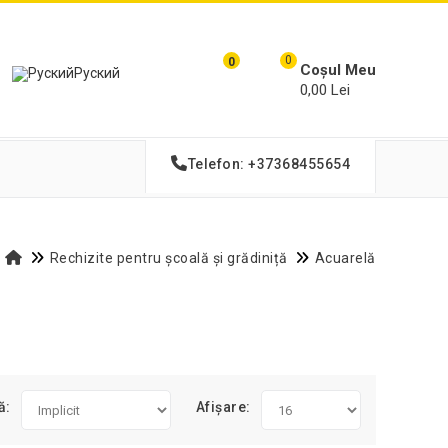
0
0
Coșul Meu
Руский
0,00 Lei
Telefon: +37368455654
Rechizite pentru școală și grădiniță
Acuarelă
ă:
Afișare: