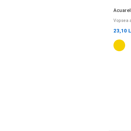
Acuarel
Vopsea ac
23,10 L