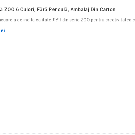
ă ZOO 6 Culori, Fără Pensulă, Ambalaj Din Carton
uarela de inalta calitate ЛУЧ din seria ZOO pentru creativitatea co
ei