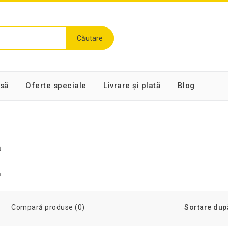
Căutare
să
Oferte speciale
Livrare și plată
Blog
ă
Compară produse (0)
Sortare dup