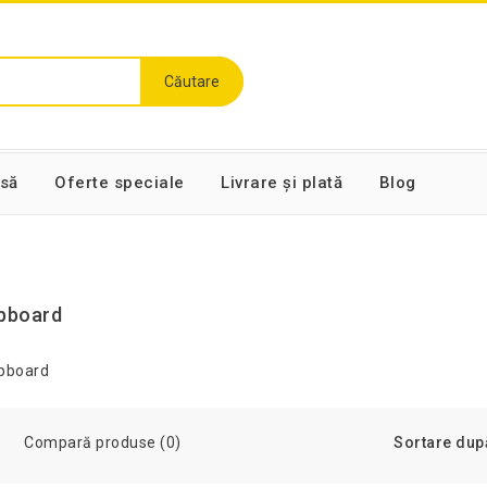
Căutare
să
Oferte speciale
Livrare și plată
Blog
ipboard
Compară produse (0)
Sortare dup