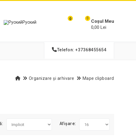
0
0
Coșul Meu
Руский
0,00 Lei
Telefon: +37368455654
Organizare și arhivare
Mape clipboard
ă:
Afișare: