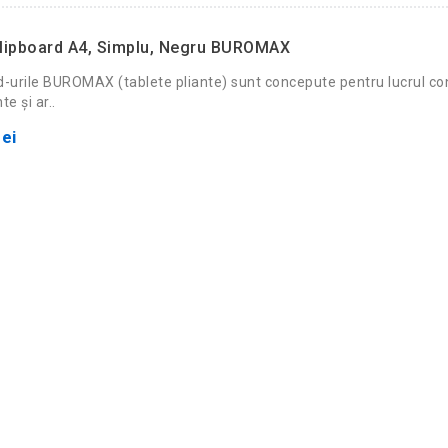
lipboard A4, Simplu, Negru BUROMAX
d-urile BUROMAX (tablete pliante) sunt concepute pentru lucrul co
e și ar..
ei