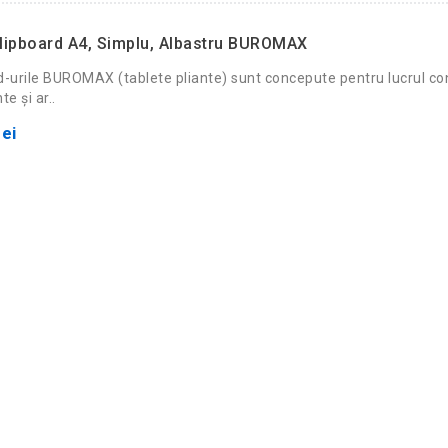
lipboard A4, Simplu, Albastru BUROMAX
d-urile BUROMAX (tablete pliante) sunt concepute pentru lucrul co
e și ar..
ei