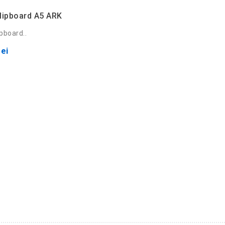
lipboard A5 ARK
pboard..
ei