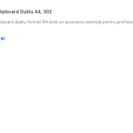
ipboard Dublu A4, 302
pboard dublu format A4 este un accesoriu esențial pentru profesion
..
ei