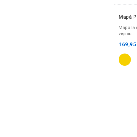
Mapă Pe
Mapa la 
vişiniu..
169,95