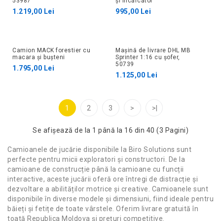
53987
și încărcător
1.219,00 Lei
995,00 Lei
Camion MACK forestier cu
Mașină de livrare DHL MB
macara și bușteni
Sprinter 1:16 cu șofer,
50739
1.795,00 Lei
1.125,00 Lei
1
2
3
>
>|
Se afişează de la 1 până la 16 din 40 (3 Pagini)
Camioanele de jucărie disponibile la Biro Solutions sunt
perfecte pentru micii exploratori și constructori. De la
camioane de construcție până la camioane cu funcții
interactive, aceste jucării oferă ore întregi de distracție și
dezvoltare a abilităților motrice și creative. Camioanele sunt
disponibile în diverse modele și dimensiuni, fiind ideale pentru
băieți și fetițe de toate vârstele. Oferim livrare gratuită în
toată Republica Moldova și prețuri competitive.