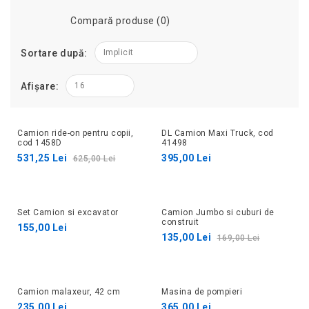
Compară produse (0)
Sortare după:
Implicit
Afișare:
16
Camion ride-on pentru copii,
DL Camion Maxi Truck, cod
15%
cod 1458D
41498
531,25 Lei
395,00 Lei
625,00 Lei
Set Camion si excavator
Camion Jumbo si cuburi de
20%
construit
155,00 Lei
135,00 Lei
169,00 Lei
Camion malaxeur, 42 cm
Masina de pompieri
235,00 Lei
365,00 Lei