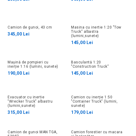
Camion de gunoi, 43 cm
Masina cu inertie 1:20 "Tow
Truck" albastra
345,00 Lei
(lumini,sunete)
145,00 Lei
Mașină de pompieri cu
Basculantă 1:20
inerție 1:16 (lumini, sunete)
"Construction Truck"
190,00 Lei
145,00 Lei
Evacuator cu inertie
Camion cu inerție 1:50
"Wrecker Truck" albastru
"Container Truck" (lumini,
(lumini,sunete)
sunete)
315,00 Lei
179,00 Lei
Camion de gunoi MAN TGA,
Camion forestier cu macara