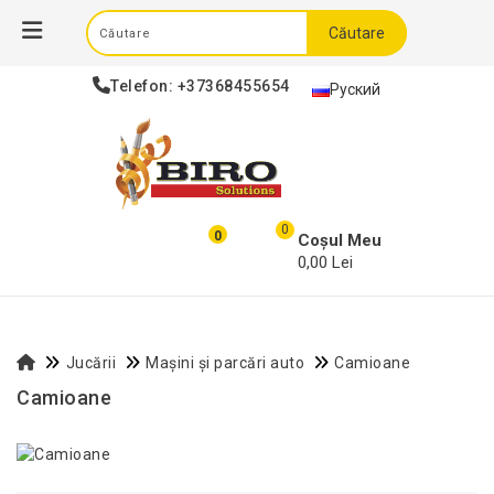
Căutare
Telefon:
+37368455654
Руский
0
0
Coșul Meu
0,00 Lei
Jucării
Mașini și parcări auto
Camioane
Camioane