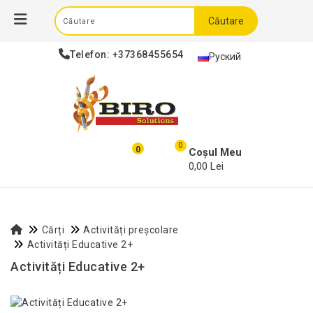
Căutare
Telefon:
+37368455654
Руский
0
0
Coșul Meu
0,00 Lei
Cărți
Activități preșcolare
Activități Educative 2+
Activități Educative 2+