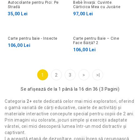
Autocolante pentru Pici: Pe
Bebè Învață: Cuvinte.
Stradă
Cărticica Mea cu Jucărie
35,00 Lei
97,00 Lei
Carte pentru baie - Insecte
Carte pentru Baie – Cine
Face Băiță? 2
106,00 Lei
106,00 Lei
1
2
3
>
>|
Se afişează de la 1 până la 16 din 36 (3 Pagini)
Categoria
2+
este dedicată celor mai mici exploratori, oferind
o gamă variată de cărți educative, caiete de activități și
materiale interactive concepute special pentru copiii de 2 ani.
Prin imagini viu colorate, jocuri simple și exerciții adaptate
vârstei, cei mici descoperă lumea într-un mod distractiv și
captivant.
La această etapă de dezvoltare, copiii încep să recunoască