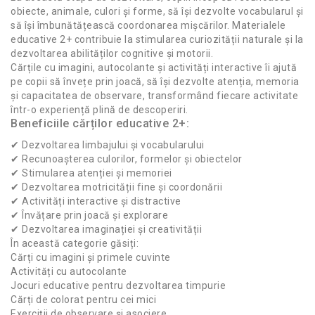
obiecte, animale, culori și forme, să își dezvolte vocabularul și
să își îmbunătățească coordonarea mișcărilor. Materialele
educative 2+ contribuie la stimularea curiozității naturale și la
dezvoltarea abilităților cognitive și motorii.
Cărțile cu imagini, autocolante și activități interactive îi ajută
pe copii să învețe prin joacă, să își dezvolte atenția, memoria
și capacitatea de observare, transformând fiecare activitate
într-o experiență plină de descoperiri.
Beneficiile cărților educative 2+:
✔ Dezvoltarea limbajului și vocabularului
✔ Recunoașterea culorilor, formelor și obiectelor
✔ Stimularea atenției și memoriei
✔ Dezvoltarea motricității fine și coordonării
✔ Activități interactive și distractive
✔ Învățare prin joacă și explorare
✔ Dezvoltarea imaginației și creativității
În această categorie găsiți:
Cărți cu imagini și primele cuvinte
Activități cu autocolante
Jocuri educative pentru dezvoltarea timpurie
Cărți de colorat pentru cei mici
Exerciții de observare și asociere