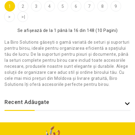
1
2
3
4
5
6
7
8
9
>
>|
Se afişează de la 1 până la 16 din 148 (10 Pagini)
La Biro Solutions găsești o gamă variată de seturi și suporturi
pentru birou, ideale pentru organizarea eficientă a spațiului
tău de lucru. De la suporturi pentru pixuri și documente, până
la seturi complete pentru birou care includ toate accesoriile
necesare, produsele noastre sunt elegante și durabile. Alege
soluții de organizare care aduc stil și ordine biroului tău. Cu
cele mai mici prețuri din Moldova și livrare gratuită, Biro
Solutions îți oferă accesoriile perfecte pentru birou.
Recent Adăugate