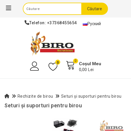
Căutare
Telefon:
+37368455654
Руский
0
0
Coșul Meu
0,00 Lei
Rechizite de birou
Seturi și suporturi pentru birou
Seturi și suporturi pentru birou