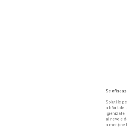
Se afişează
Soluțiile p
a băii tale
igienizate.
ai nevoie d
a menține b