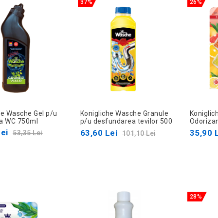
37%
26%
he Wasche Gel p/u
Konigliche Wasche Granule
Konigli
ea WC 750ml
p/u desfundarea tevilor 500
Odorizan
ml
pu WC 2 
ei
63,60 Lei
35,90 
53,35 Lei
101,10 Lei
28%