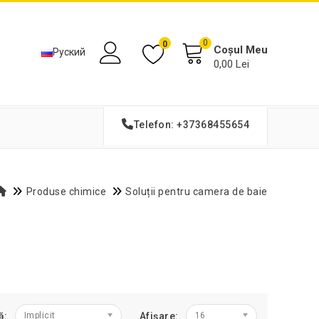
0
0
Coșul Meu
Руский
0,00 Lei
Telefon: +37368455654
Produse chimice
Soluții pentru camera de baie
ă:
Implicit
Afișare:
16