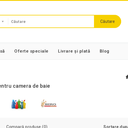
Căutare
să
Oferte speciale
Livrare și plată
Blog
pentru camera de baie
Compară produse (0)
Sortare dup