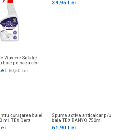
39,95 Lei
he Wasche Solutie-
u baie pe baza clor
Lei
60,50 Lei
ntru curățarea baiei
Spuma activa anticalcar p/u
50 ml, TEX Derz
baia TEX BANYO 750ml
Lei
61,90 Lei