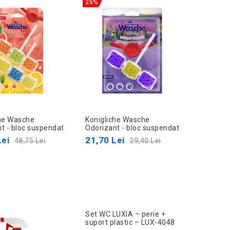
26%
che Wasche
Konigliche Wasche
t - bloc suspendat
Odorizant - bloc suspendat
buc 3 in 1
pu WC 3 in 1
Lei
21,70 Lei
48,75 Lei
29,40 Lei
Set WC LUXIA – perie +
suport plastic – LUX-4048