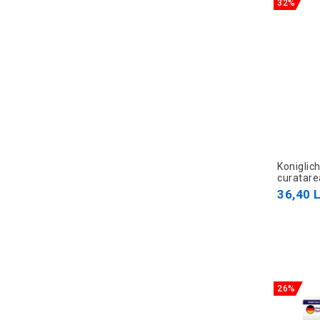
32%
Koniglic
curatar
36,40 L
26%