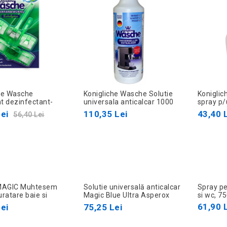
he Wasche
Konigliche Wasche Solutie
Koniglic
t dezinfectant-
universala anticalcar 1000
spray p/
pendat pu WC 2 buc
ml
500ml
ei
110,35 Lei
43,40 
56,40 Lei
 MAGIC Muhtesem
Solutie universală anticalcar
Spray pe
uratare baie si
Magic Blue Ultra Asperox
si wc, 7
antirugina
1000 ml
61,90 
ei
75,25 Lei
925ml TEX