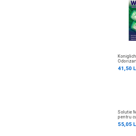
Koniglic
Odorizan
bloc sus
41,50 L
Solutie
pentru c
faianta, 
55,05 L
1000gr/