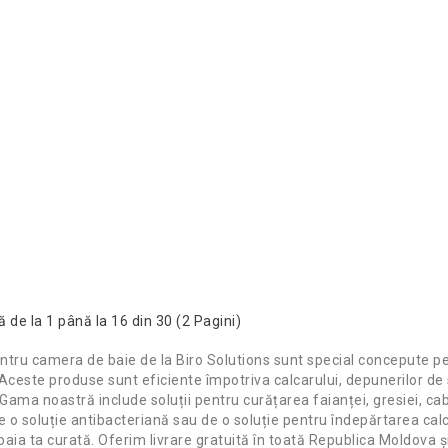
 de la 1 până la 16 din 30 (2 Pagini)
entru camera de baie de la Biro Solutions sunt special concepute p
. Aceste produse sunt eficiente împotriva calcarului, depunerilor de 
 Gama noastră include soluții pentru curățarea faianței, gresiei, cabi
e o soluție antibacteriană sau de o soluție pentru îndepărtarea calca
aia ta curată. Oferim livrare gratuită în toată Republica Moldova ș