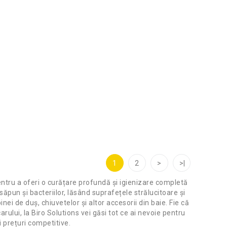
1
2
>
>|
entru a oferi o curățare profundă și igienizare completă
săpun și bacteriilor, lăsând suprafețele strălucitoare și
nei de duș, chiuvetelor și altor accesorii din baie. Fie că
rului, la Biro Solutions vei găsi tot ce ai nevoie pentru
i prețuri competitive.