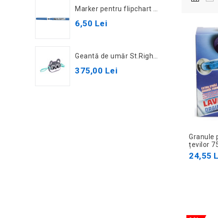
Marker pentru flipchart Hi-Text 540SW, albastru
6,50 Lei
Geantă de umăr St.Right SB-01 Raccoon 67017
375,00 Lei
Granule 
țevilor 7
24,55 L