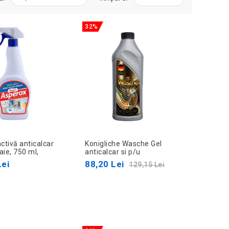
32%
tivă anticalcar
Konigliche Wasche Gel
aie, 750 ml,
anticalcar si p/u
X
desfundarea tevilor 1000 ml
Lei
88,20 Lei
129,15 Lei