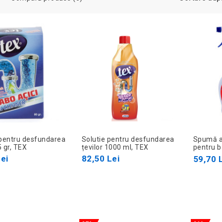
pentru desfundarea
Solutie pentru desfundarea
Spumă ac
5 gr, TEX
țevilor 1000 ml, TEX
pentru b
ASPERO
ei
82,50 Lei
59,70 