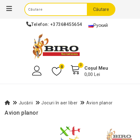
Căutare
Telefon:
+37368455654
Руский
0
0
Coșul Meu
0,00 Lei
Jucării
Jocuri în aer liber
Avion planor
Avion planor