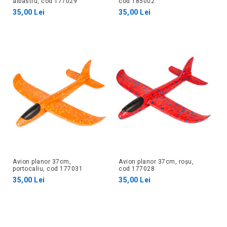
albastru, cod 177029
cod 185002
35,00 Lei
35,00 Lei
Avion planor 37cm,
Avion planor 37cm, roșu,
portocaliu, cod 177031
cod 177028
35,00 Lei
35,00 Lei