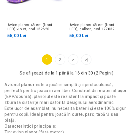
Avion planor 48 cm (front
Avion planor 48 cm (front
LED) violet, cod 152620
LED), galben, cod 177032
55,00 Lei
55,00 Lei
1
2
>
>|
Se afişează de la 1 până la 16 din 30 (2 Pagini)
Avionul planor
este o jucărie simplă și spectaculoasă,
perfectă pentru joaca în aer liber. Construit din
material ușor
(EPP/spumă)
, planorul este rezistent la impact și poate
zbura la distanțe mari datorită designului aerodinamic.
Este ușor de asamblat, nu necesită baterii și este 100% sigur
pentru copii. Ideal pentru joacă în
curte, parc, tabără sau
plajă
.
Caracteristici principale:
Tip: avion planor (fără motor)