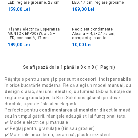
LED, reglare grosime, 23 cm
LED, 17 cm, reglare grosime
159,00 Lei
189,00 Lei
Râșniță electrică Esperanza
Recipient condimente
MUNTOK EKP003W, albă –
Aleana – 4,2×2,1×5 cm,
LED, compactă, 17 cm
compact și practic
189,00 Lei
10,00 Lei
Se afişează de la 1 până la 8 din 8 (1 Pagini)
Râșnițele pentru sare și piper sunt
accesorii indispensabile
în orice bucătărie modernă. Fie că alegi un model
manual, cu
design clasic
, sau unul
electric, cu lumină LED și funcție de
reglare a granulației
, la Biro Solutions găsești produse
durabile, ușor de folosit și elegante.
Perfecte pentru
condimentarea alimentelor direct la masă
sau în timpul gătirii, râșnițele adaugă stil și funcționalitate.
✔️ Modele electrice și manuale
✔️ Reglaj pentru granulație (fin sau grosier)
✔️ Materiale: inox, lemn, ceramică, plastic rezistent