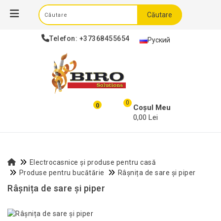
Căutare
Telefon:
+37368455654
Руский
0
0
Coșul Meu
0,00 Lei
Electrocasnice și produse pentru casă
Produse pentru bucătărie
Râșnița de sare și piper
Râșnița de sare și piper