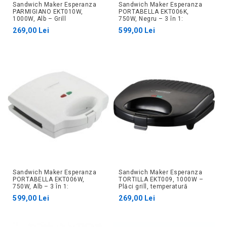
Sandwich Maker Esperanza
Sandwich Maker Esperanza
PARMIGIANO EKT010W,
PORTABELLA EKT006K,
1000W, Alb – Grill
750W, Negru – 3 în 1:
antiaderent, temperatură
sandwich, grill, waffles
269,00 Lei
599,00 Lei
automată
Sandwich Maker Esperanza
Sandwich Maker Esperanza
PORTABELLA EKT006W,
TORTILLA EKT009, 1000W –
750W, Alb – 3 în 1:
Plăci grill, temperatură
sandwich, grill, gofre
automată
599,00 Lei
269,00 Lei