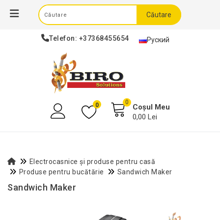
Căutare
Telefon:
+37368455654
Руский
0
0
Coșul Meu
0,00 Lei
Electrocasnice și produse pentru casă
Produse pentru bucătărie
Sandwich Maker
Sandwich Maker