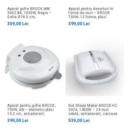
Aparat gofre BROCK WM
Aparat pentru deserturi în
3002 BK, 1000W, Negru –
formă de nuci – BROCK
Gofre Ø18.5 cm,
750W, 12 forme, plăci
antiaderent, indicator LED
antiaderente, carcasă Cool-
359,00 Lei
399,00 Lei
Touch, indicatori LED,
piciorușe anti-alunecare.
Aparat pentru gofre BROCK,
Nut Shape Maker BROCK HZ
750W, alb – diametru plăci
3024, 1400W – 24 nuci
19,2 cm, antiaderent,
odată, antiaderent, carcasă
carcasă Cool-Touch,
termoizolată
399,00 Lei
539,00 Lei
indicatori LED, include con
pentru rulare gofre