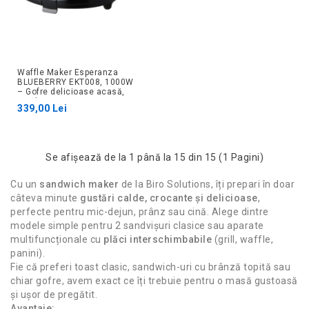
Waffle Maker Esperanza
BLUEBERRY EKT008, 1000W
– Gofre delicioase acasă,
rapid și ușor
339,00 Lei
Se afişează de la 1 până la 15 din 15 (1 Pagini)
Cu un
sandwich maker
de la Biro Solutions, îți prepari în doar
câteva minute
gustări calde, crocante și delicioase
,
perfecte pentru mic-dejun, prânz sau cină. Alege dintre
modele simple pentru 2 sandvișuri clasice sau aparate
multifuncționale cu
plăci interschimbabile
(grill, waffle,
panini).
Fie că preferi toast clasic, sandwich-uri cu brânză topită sau
chiar gofre, avem exact ce îți trebuie pentru o masă gustoasă
și ușor de pregătit.
Avantaje: