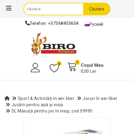
Căutare
Telefon:
+37368455654
Руский
0
0
Coșul Meu
0,00 Lei
Sport & Activități în aer liber
Jocuri în aer liber
Jucării pentru apă și nisip
DL Măsuță pentru joc în nisip, cod 59995