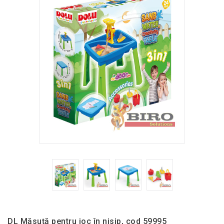
DL Măsuță pentru joc în nisip, cod 59995