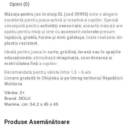
Opinii (0)
Măsuța pentru joc în nisip DL (cod 59995)
este o alegere
excelentă pentru joaca activă și creativă a copiilor. Special
concepută pentru
activități senzoriale
, această măsuță are
spațiu pentru nisip și vine cu
accesorii colorate
precum
lopățică, greblă, forme și mini găletușe
, toate realizate din
plastic rezistent
.
Ideală pentru joaca în
curte, grădină, terasă sau în spațiile
educaționale
, stimulează
imaginația, coordonarea și
motricitatea fină
a copiilor.
Recomandată pentru vârste între 1,5 – 6 ani
Livrare gratuită în Chișinău și pe întreg teritoriul Republicii
Moldova
Vârsta: 2+
Brand: DOLU
Marime, cm: 54.2 x 45 x 45
Produse Asemănătoare