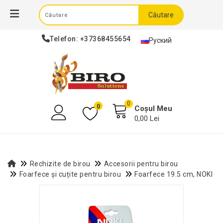
Căutare
Telefon:
+37368455654
Руский
0
0
Coșul Meu
0,00 Lei
Rechizite de birou
Accesorii pentru birou
Foarfece și cuțite pentru birou
Foarfece 19.5 cm, NOKI