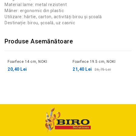
Material lame: metal rezistent
Mâner: ergonomic din plastic
Utilizare: hârtie, carton, activități birou și școală
Destinație: birou, școală, uz casnic
Produse Asemănătoare
Foarfece 14 cm, NOKI
Foarfece 19.5 cm, NOKI
20%
20,40 Lei
21,40 Lei
26,75 Lei