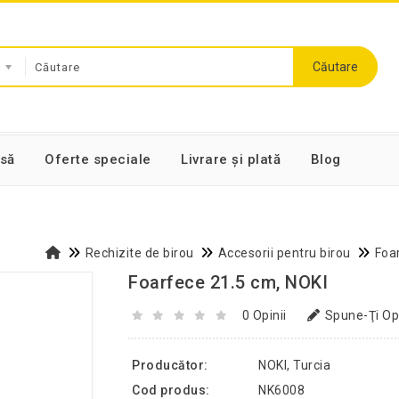
Căutare
să
Oferte speciale
Livrare și plată
Blog
Rechizite de birou
Accesorii pentru birou
Foar
Foarfece 21.5 cm, NOKI
0 Opinii
Spune-Ţi Op
Producător:
NOKI, Turcia
Cod produs:
NK6008