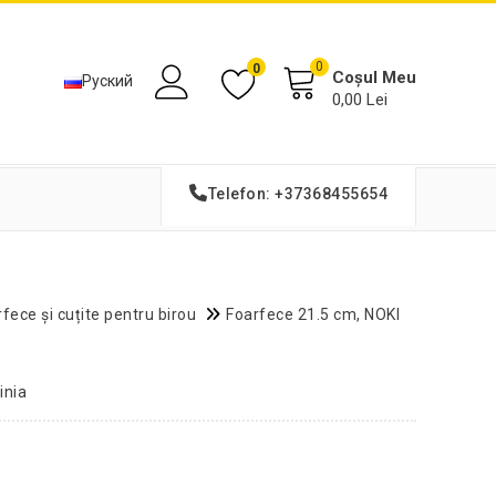
0
0
Coșul Meu
Руский
0,00 Lei
Telefon: +37368455654
fece și cuțite pentru birou
Foarfece 21.5 cm, NOKI
inia