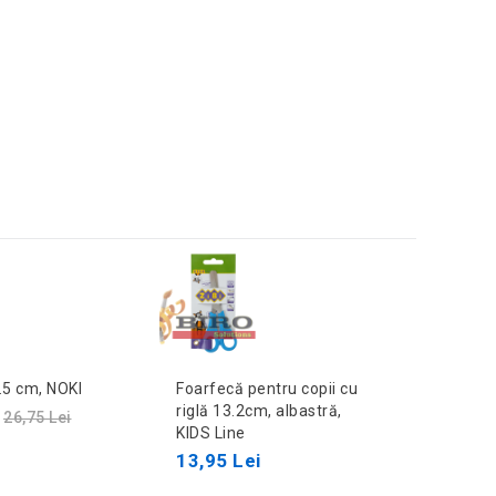
.5 cm, NOKI
Foarfecă pentru copii cu
Foarfe
riglă 13.2cm, albastră,
BURO
26,75 Lei
KIDS Line
36,80
13,95 Lei