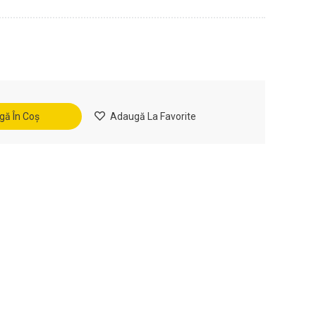
ă În Coș
Adaugă La Favorite